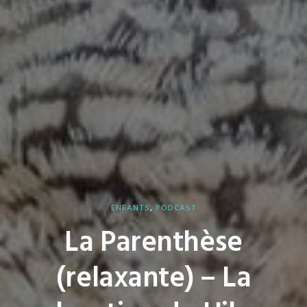
ENFANTS
,
PODCAST
La Parenthèse
(relaxante) – La