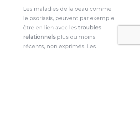
Les maladies de la peau comme
le psoriasis, peuvent par exemple
être en lien avec les
troubles
relationnels
plus ou moins
récents, non exprimés. Les
problèmes aux genoux peuvent
aussi illustrer des problématiques
relationnelles. Dans le genou, le
“je” est associé au “nous”, ou
encore une difficulté à se
positionner dans une situation.
L’analyse des symptômes
s’appelle
le décodage biologique.