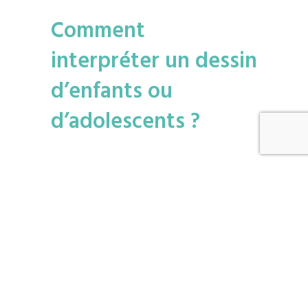
Comment
interpréter un dessin
d’enfants ou
d’adolescents ?
Le dessin est réalisé par l’enfant
dans le respect d’un protocole
établi et validé à échelle
internationale. Le dessin est en
effet universel, même si les
représentations changent selon
la culture.